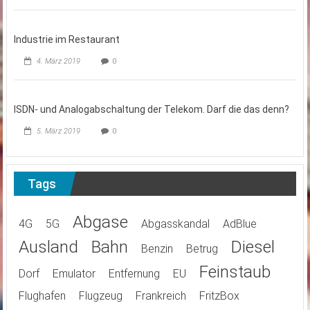
Industrie im Restaurant
4. März 2019
0
ISDN- und Analogabschaltung der Telekom. Darf die das denn?
5. März 2019
0
Tags
Abgase
4G
5G
Abgasskandal
AdBlue
Ausland
Bahn
Diesel
Benzin
Betrug
Feinstaub
Dorf
Emulator
Entfernung
EU
Flughafen
Flugzeug
Frankreich
FritzBox