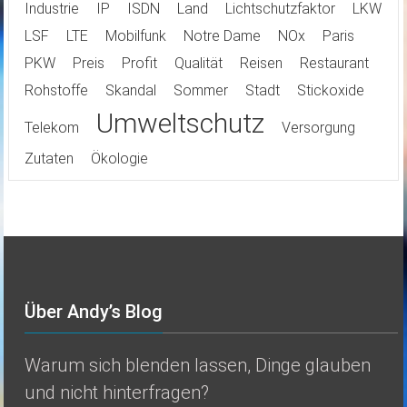
Industrie
IP
ISDN
Land
Lichtschutzfaktor
LKW
LSF
LTE
Mobilfunk
Notre Dame
NOx
Paris
PKW
Preis
Profit
Qualität
Reisen
Restaurant
Rohstoffe
Skandal
Sommer
Stadt
Stickoxide
Umweltschutz
Telekom
Versorgung
Zutaten
Ökologie
Über Andy’s Blog
Warum sich blenden lassen, Dinge glauben
und nicht hinterfragen?