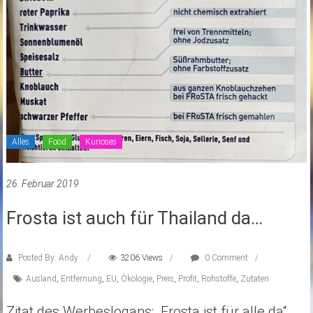
Alles
Food
Kurioses
26. Februar 2019
Frosta ist auch für Thailand da…
Posted By: Andy
3206 Views
0 Comment
Ausland
,
Entfernung
,
EU
,
Ökologie
,
Preis
,
Profit
,
Rohstoffe
,
Zutaten
Zitat des Werbeslogans: „Frosta ist für alle da“ …