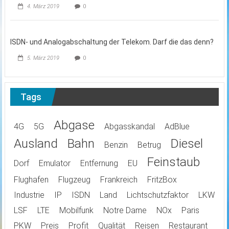
4. März 2019
0
ISDN- und Analogabschaltung der Telekom. Darf die das denn?
5. März 2019
0
Tags
Abgase
4G
5G
Abgasskandal
AdBlue
Ausland
Bahn
Diesel
Benzin
Betrug
Feinstaub
Dorf
Emulator
Entfernung
EU
Flughafen
Flugzeug
Frankreich
FritzBox
Industrie
IP
ISDN
Land
Lichtschutzfaktor
LKW
LSF
LTE
Mobilfunk
Notre Dame
NOx
Paris
PKW
Preis
Profit
Qualität
Reisen
Restaurant