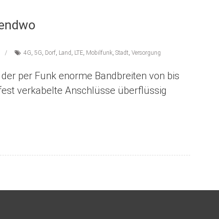
gendwo
4G
,
5G
,
Dorf
,
Land
,
LTE
,
Mobilfunk
,
Stadt
,
Versorgung
 der per Funk enorme Bandbreiten von bis
fest verkabelte Anschlüsse überflüssig