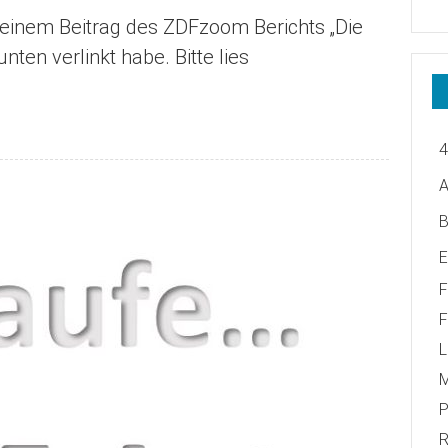
einem Beitrag des ZDFzoom Berichts „Die
en verlinkt habe. Bitte lies
A
B
E
F
F
L
M
R