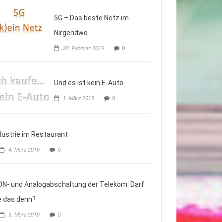
5G – Das beste Netz im
Nirgendwo
28. Februar 2019
0
Und es ist kein E-Auto
1. März 2019
0
dustrie im Restaurant
4. März 2019
0
DN- und Analogabschaltung der Telekom. Darf
e das denn?
5. März 2019
0