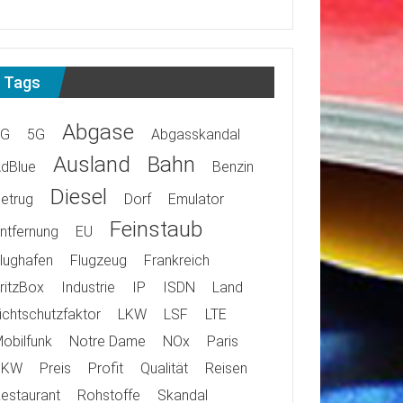
Tags
Abgase
4G
5G
Abgasskandal
Ausland
Bahn
dBlue
Benzin
Diesel
etrug
Dorf
Emulator
Feinstaub
ntfernung
EU
lughafen
Flugzeug
Frankreich
ritzBox
Industrie
IP
ISDN
Land
ichtschutzfaktor
LKW
LSF
LTE
obilfunk
Notre Dame
NOx
Paris
PKW
Preis
Profit
Qualität
Reisen
estaurant
Rohstoffe
Skandal