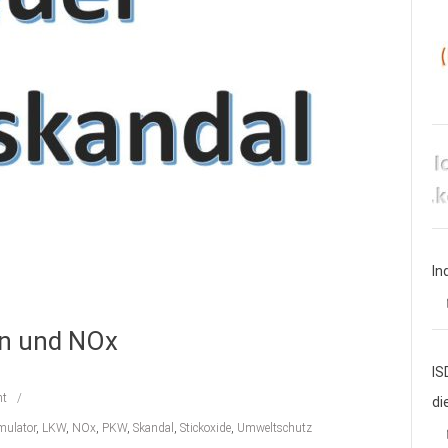
In
rn und NOx
IS
t
di
mulator
,
LKW
,
NOx
,
PKW
,
Skandal
,
Stickoxide
,
Umweltschutz