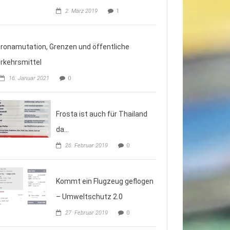
2. März 2019
1
ronamutation, Grenzen und öffentliche
rkehrsmittel
16. Januar 2021
0
Frosta ist auch für Thailand
da…
26. Februar 2019
0
Kommt ein Flugzeug geflogen
– Umweltschutz 2.0
27. Februar 2019
0