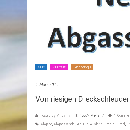
Alles
Kurioses
Technologie
2. März 2019
Von riesigen Dreckschleude
Posted By: Andy
48874 Views
1 Commen
Abgase
,
Abgasskandal
,
AdBlue
,
Ausland
,
Betrug
,
Diesel
,
E