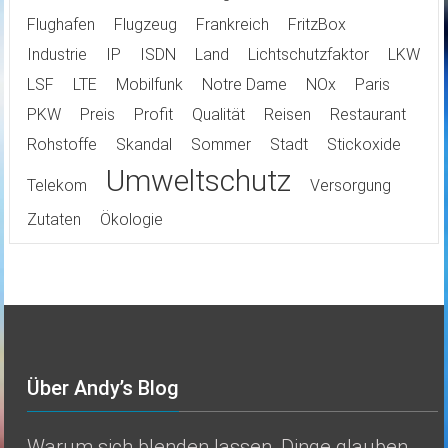
Flughafen
Flugzeug
Frankreich
FritzBox
Industrie
IP
ISDN
Land
Lichtschutzfaktor
LKW
LSF
LTE
Mobilfunk
Notre Dame
NOx
Paris
PKW
Preis
Profit
Qualität
Reisen
Restaurant
Rohstoffe
Skandal
Sommer
Stadt
Stickoxide
Umweltschutz
Telekom
Versorgung
Zutaten
Ökologie
Über Andy’s Blog
Warum sich blenden lassen, Dinge glauben