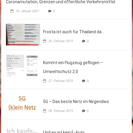
Coronamutation, Grenzen und öffentliche Verkehrsmittel
16. Januar 2021
0
Frosta ist auch für Thailand da…
26. Februar 2019
0
Kommt ein Flugzeug geflogen –
Umweltschutz 2.0
27. Februar 2019
0
5G – Das beste Netz im Nirgendwo
28. Februar 2019
0
Und es ist kein E-Auto