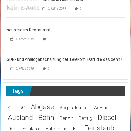
1. März 2019
0
Industrie im Restaurant
4. März 2019
0
ISDN- und Analogabschaltung der Telekom. Darf die das denn?
5. März 2019
0
Tags
Abgase
4G
5G
Abgasskandal
AdBlue
Ausland
Bahn
Diesel
Benzin
Betrug
Feinstaub
Dorf
Emulator
Entfernung
EU