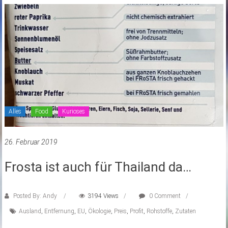
Alles
Food
Kurioses
26. Februar 2019
Frosta ist auch für Thailand da…
Posted By: Andy
3194 Views
0 Comment
Ausland
,
Entfernung
,
EU
,
Ökologie
,
Preis
,
Profit
,
Rohstoffe
,
Zutaten