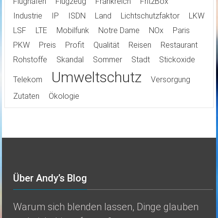
Flughafen
Flugzeug
Frankreich
FritzBox
Industrie
IP
ISDN
Land
Lichtschutzfaktor
LKW
LSF
LTE
Mobilfunk
Notre Dame
NOx
Paris
PKW
Preis
Profit
Qualität
Reisen
Restaurant
Rohstoffe
Skandal
Sommer
Stadt
Stickoxide
Umweltschutz
Telekom
Versorgung
Zutaten
Ökologie
Über Andy’s Blog
Warum sich blenden lassen, Dinge glauben