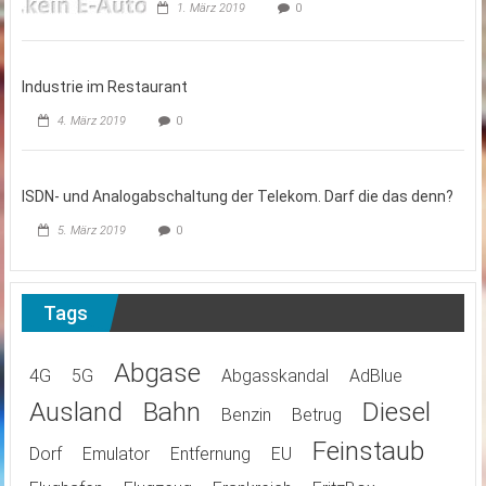
1. März 2019
0
Industrie im Restaurant
4. März 2019
0
ISDN- und Analogabschaltung der Telekom. Darf die das denn?
5. März 2019
0
Tags
Abgase
4G
5G
Abgasskandal
AdBlue
Ausland
Bahn
Diesel
Benzin
Betrug
Feinstaub
Dorf
Emulator
Entfernung
EU