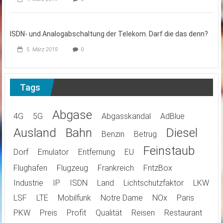
ISDN- und Analogabschaltung der Telekom. Darf die das denn?
5. März 2019
0
Tags
Abgase
4G
5G
Abgasskandal
AdBlue
Ausland
Bahn
Diesel
Benzin
Betrug
Feinstaub
Dorf
Emulator
Entfernung
EU
Flughafen
Flugzeug
Frankreich
FritzBox
Industrie
IP
ISDN
Land
Lichtschutzfaktor
LKW
LSF
LTE
Mobilfunk
Notre Dame
NOx
Paris
PKW
Preis
Profit
Qualität
Reisen
Restaurant