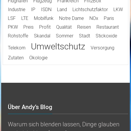
Flughafen
Flugzeug
Frankreich
FritzBox
Industrie
IP
ISDN
Land
Lichtschutzfaktor
LKW
LSF
LTE
Mobilfunk
Notre Dame
NOx
Paris
PKW
Preis
Profit
Qualität
Reisen
Restaurant
Rohstoffe
Skandal
Sommer
Stadt
Stickoxide
Umweltschutz
Telekom
Versorgung
Zutaten
Ökologie
Über Andy’s Blog
Warum sich blenden lassen, Dinge glauben