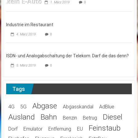
1. März 2019
0
Industrie im Restaurant
4. März 2019
0
ISDN- und Analogabschaltung der Telekom. Darf die das denn?
5. März 2019
0
Tags
Abgase
4G
5G
Abgasskandal
AdBlue
Ausland
Bahn
Diesel
Benzin
Betrug
Feinstaub
Dorf
Emulator
Entfernung
EU